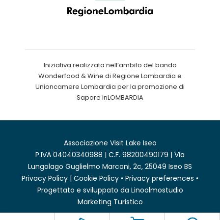
Iniziativa realizzata nell’ambito del bando
Wonderfood & Wine di Regione Lombardia e
Unioncamere Lombardia per la promozione di
Sapore inLOMBARDIA
Associazione Visit Lake Iseo
P.IVA 04040340988 | C.F. 98200490179 | Via
Lungolago Guglielmo Marconi, 2c, 25049 Iseo BS
Privacy Policy
|
Cookie Policy
•
Privacy preferences
•
Progettato e sviluppato da
Linoolmostudio
Marketing Turistico