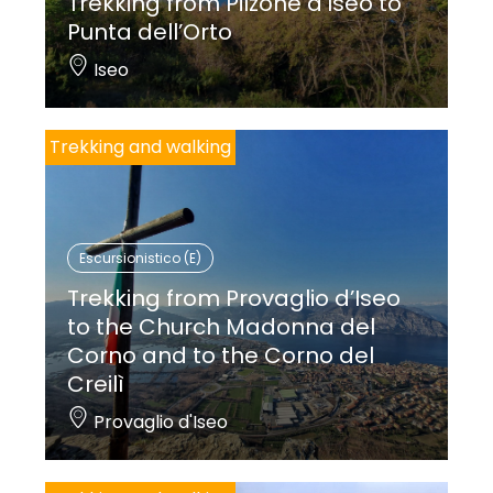
Trekking from Pilzone d’Iseo to
Punta dell’Orto
Iseo
Trekking and walking
Escursionistico (E)
Trekking from Provaglio d’Iseo
to the Church Madonna del
Corno and to the Corno del
Creilì
Provaglio d'Iseo