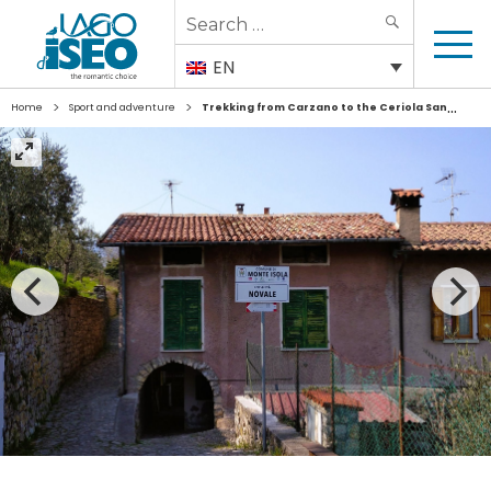
Search
SEARCH
for:
EN
>
>
Home
Sport and adventure
Trekking from Carzano to the Ceriola Sanctuary