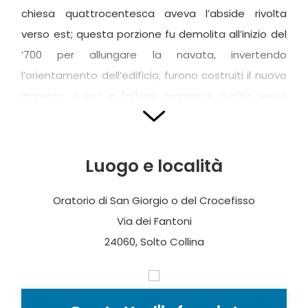
chiesa quattrocentesca aveva l’abside rivolta
verso est; questa porzione fu demolita all’inizio del
‘700 per allungare la navata, invertendo
l’orientamento dell’edificio; furono costruiti il nuovo
ingresso a est e l’altare maggiore rivolto verso
ovest.
La facciata, preceduta da una corta scalinata, è
Luogo e località
scandita in due settori da un modesto cornicione:
in quello inferiore sono state ricavate due grandi
Oratorio di San Giorgio o del Crocefisso
finestre ai lati del portale d’ingresso (in pietra di
Via dei Fantoni
Sarnico). Dell’edificio quattrocentesco fu in parte
24060, Solto Collina
risparmiato dalla demolizione l’
oratorio dei
Disciplini
che era costituito da una sorta di
tramezzo in muratura con soppalco ligneo posto in