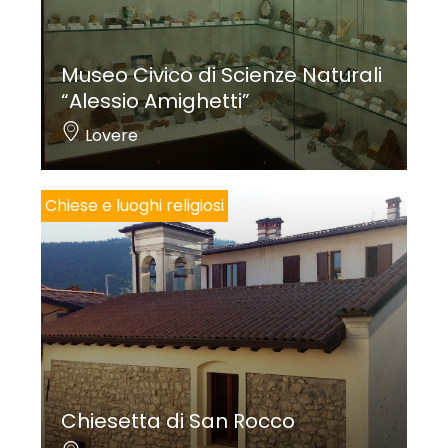
dell’altare; è probabile che fosse usato per le
processioni della congregazione condotte per le
Museo Civico di Scienze Naturali
vie del paese.
“Alessio Amighetti”
Lovere
Federico Troletti
Chiese e luoghi religiosi
Per saperne di più:
Le discipline del Sebino: tra medioevo ed età moderna
, Brescia
2001, pp. 170-178, 213, 216-218.
Chiesetta di San Rocco
Foto copertina: Linoolmostudio