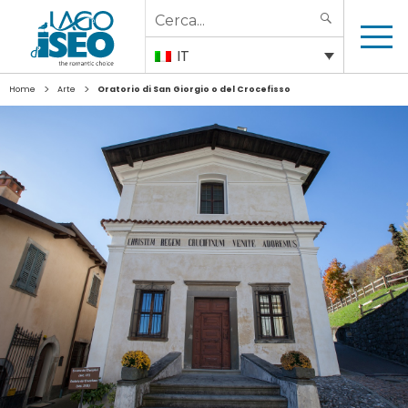
Search
SEARCH
for:
IT
>
>
Home
Arte
Oratorio di San Giorgio o del Crocefisso