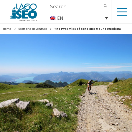
Search
SEARCH
for:
EN
>
>
Home
Sport and adventure
The Pyramids of Zone and Mount Guglielmo by MTB