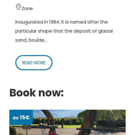
und einfachen Feldweg ab, der zur Berghütte Croce
Zone
di Marone führt. Nach der Malpensata-Hütte
erreicht man die Guglielmo di Sotto-Hütte; Die
Inaugurated in 1984, it is named after the
Straße steigt kontinuierlich an und wird aufgrund
particular shape that the deposit of glacial
der Steine, die den Boden uneben machen,
sand, boulde...
schwieriger. Bei der Guglielmo di Sopra-Hütte
angekommen, sieht man die Almici-Hütte, wo die
READ MORE
Anstrengung des Aufstiegs sofort mit der
Schönheit der Aussicht belohnt wird; An klaren,
sonnigen Tagen kann man sogar die Alpen und den
Book now:
Apennin sehen. Wenn man das Fahrrad an der
Schutzhütte abstellt, kann man zum Denkmal des
Erlösers laufen. Die Rückkehr kann erfolgen, indem
15€
da
da
man die zurückgelegte Straße wiederholt, die jetzt
nur noch bergab führt, oder, wenn man die