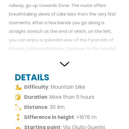
railway, go up towards Zone. The route offers
breathtaking views of Lake Iseo from the very first
moments. After a few bends you go along a
straight stretch at the end of which, on the left,
you can enjoy a splendid view of the Pyramids of
Erosion, a Nature Reserve. Continue to the hamlet
of Cislano, where an entirely signposted closed
circuit allows you to admire the unique natural
DETAILS
phenomenon of the Pyramids up close. Back on the
bicycle, along the road that leads to Zone, turn
Difficulty
: Mountain bike
right into a wide and easy dirt road that leads to
Duration
: More than 5 hours
the Croce di Marone hut. After the Malpensata hut,
Distance
: 30 km
you will arrive at the Guglielmo di Sotto hut; the
Difference in height
: +1676 m
road climbs continuously and becomes more
difficult due to the presence of stones that make
Starting point
: Via Giulio Guerini,