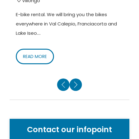
Villongo
E-bike rental. We will bring you the bikes
M
everywhere in Val Calepio, Franciacorta and
f
Lake Iseo....
s
READ MORE
Contact our infopoint