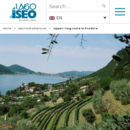
Search
SEARCH
for:
EN
>
>
Home
Sport and adventure
Upper-ring route in Predore