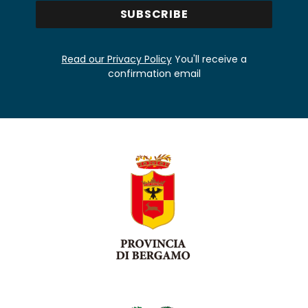
Read our Privacy Policy
You'll receive a
confirmation email