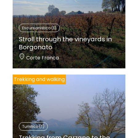
Escursionistico (E)
Stroll through the vineyards in
Borgonato
Corte Franca
Trekking and walking
Turistico (T)
Trekking from Carzano to the