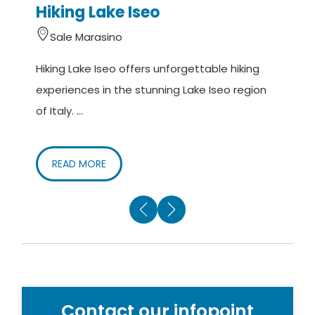
Hiking Lake Iseo
Sale Marasino
Hiking Lake Iseo offers unforgettable hiking
W
experiences in the stunning Lake Iseo region
s
of Italy. ...
c
READ MORE
Contact our infopoint