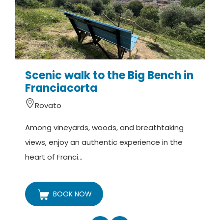
Scenic walk to the Big Bench in
Franciacorta
Rovato
A
Among vineyards, woods, and breathtaking
v
views, enjoy an authentic experience in the
t
heart of Franci...
BOOK NOW