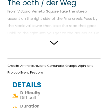
The path / der Weg
From Vittorio Veneto Square take the steep
ascent on the right side of the Rino creek. Pass by
the Medieval tower then take the road that goes
uphill to the right until you get to the aqueduct. Go
left (track nr. 709). Continue passing by the Saint
Albert shrine and you will get to the Cambline hill’s
houses. Then take the TPC track on the right until
you get to the Oregia hill where you will find a small
Credits: Amministrazione Comunale, Gruppo Alpini and
puddle. Keep going uphill, then turn right on the
Proloco Eventi Predore
track nr. 701. Walk approximately 1⁄2 hr to get to
DETAILS
Giogo hill. Continue on the ascent and take track
nr. 707 which will lead you to Punta Alta. Then take
Difficulty
:
Difficult
track nr. 734 downhill which offers superb views of
the Corno vertical wall. Follow the path on the right
Duration
: