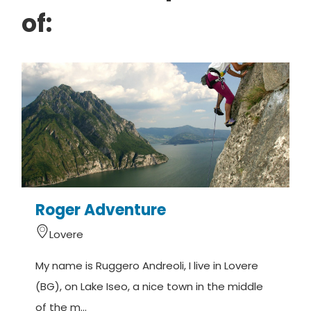
of:
Roger Adventure
Lovere
My name is Ruggero Andreoli, I live in Lovere
W
(BG), on Lake Iseo, a nice town in the middle
s
of the m...
c