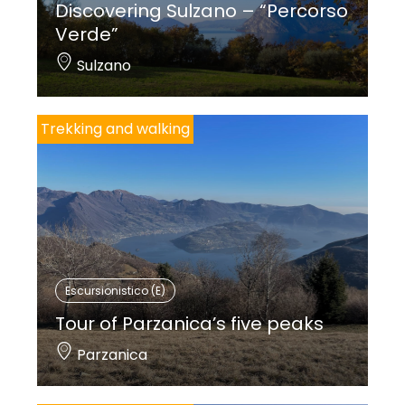
Discovering Sulzano – “Percorso
Verde”
Sulzano
Trekking and walking
Escursionistico (E)
Tour of Parzanica’s five peaks
Parzanica