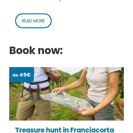
READ MORE
Book now:
49€
da
da
Treasure hunt in Franciacorta
S