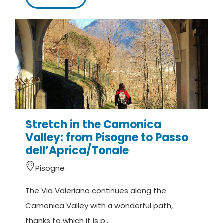
the village or next to the cemetery.
DE –
Sobald man Marone durch die SP 510 erreicht
hat, biegt man in Richtung Zone ab.
Auf der Provinzstraße 510 Brescia / Valle Camonica
nimmt man die Ausfahrt Colpiano und biegt dann
rechts in Richtung Zone ab.
Parkplätze in Cislano (Zone), im Zentrum des Dorfs
Stretch in the Camonica
oder in der Nähe vom Friedhof.
Valley: from Pisogne to Passo
dell’Aprica/Tonale
Pisogne
The Via Valeriana continues along the
Camonica Valley with a wonderful path,
thanks to which it is p...