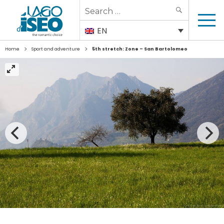
Search
SEARCH
for:
EN
>
>
Home
Sport and adventure
5th stretch: Zone – San Bartolomeo