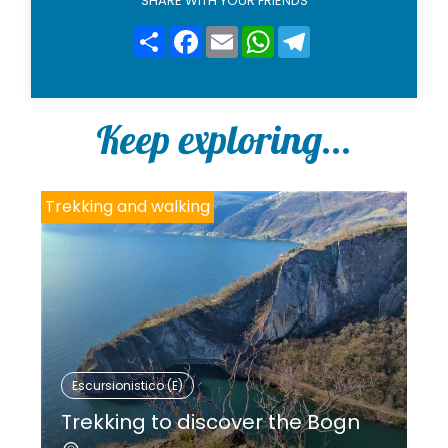
SHARE WITH YOUR FRIENDS
c
y
Share
Facebook
Email
WhatsApp
Telegram
*
Keep exploring...
Trekking and walking
Escursionistico (E)
Trekking to discover the Bogn