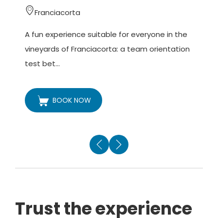
Franciacorta
A fun experience suitable for everyone in the
A
vineyards of Franciacorta: a team orientation
v
test bet...
h
BOOK NOW
Trust the experience